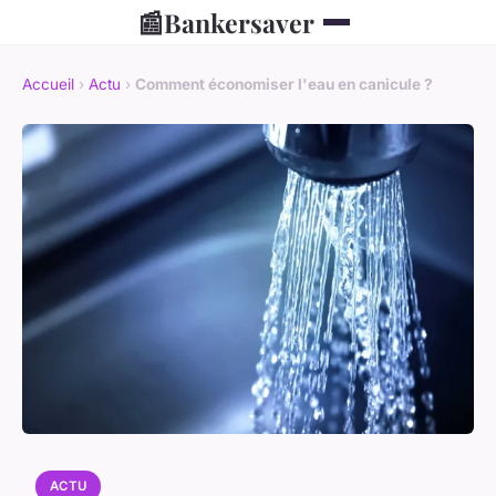
📰
Bankersaver
Accueil
›
Actu
›
Comment économiser l'eau en canicule ?
ACTU