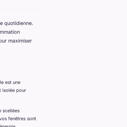
ie quotidienne.
sommation
pour maximiser
le est une
t isolée pour
n scellées
 vos fenêtres sont
énergie.