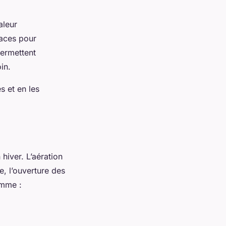
aleur
caces pour
ermettent
in.
s et en les
hiver. L’aération
e, l’ouverture des
omme :