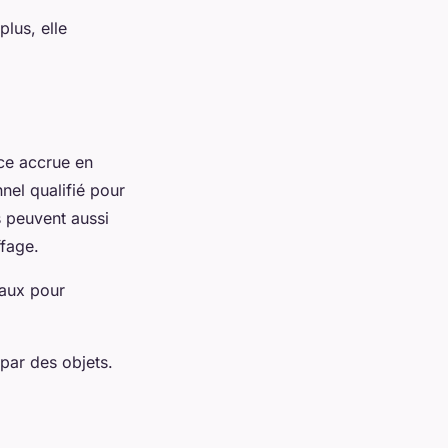
lus, elle
ce accrue en
nnel qualifié pour
s peuvent aussi
uffage.
iaux pour
par des objets.