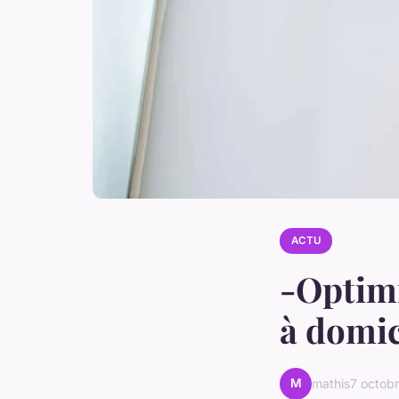
ACTU
-Optimi
à domici
M
mathis
7 octob