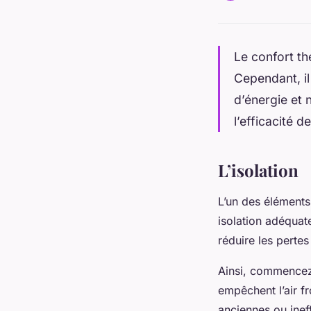
Le confort th
Cependant, il
d’énergie et 
l’efficacité 
L’iso
L’un des éléments 
isolation adéquat
réduire les perte
Ainsi, commencez 
empêchent l’air f
anciennes ou ine