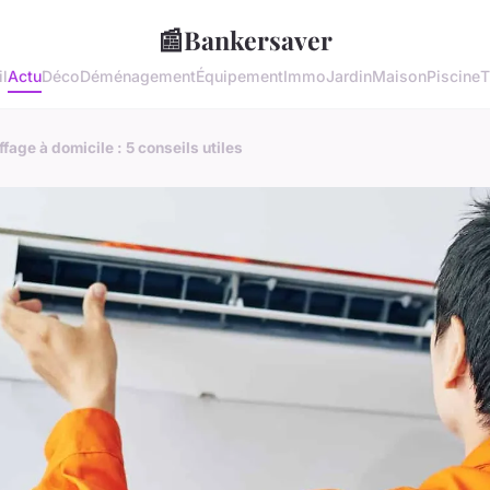
📰
Bankersaver
l
Actu
Déco
Déménagement
Équipement
Immo
Jardin
Maison
Piscine
T
fage à domicile : 5 conseils utiles