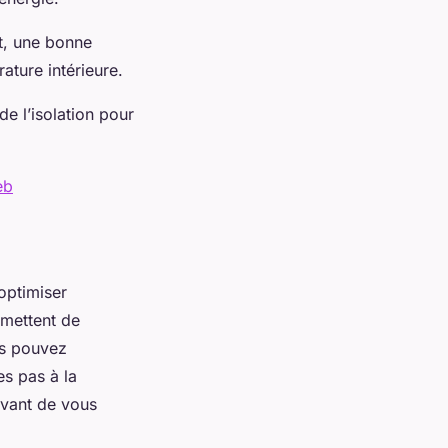
nt, une bonne
érature intérieure.
de l’isolation pour
eb
 optimiser
rmettent de
us pouvez
s pas à la
avant de vous