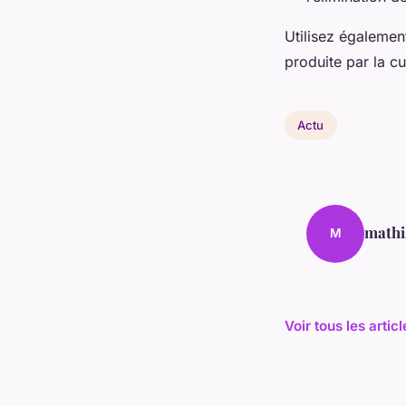
Utilisez également
produite par la c
Actu
mathi
M
Voir tous les artic