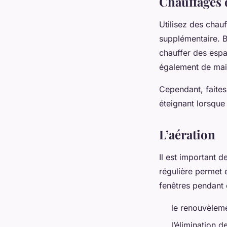
Chauffages 
Utilisez des chau
supplémentaire. B
chauffer des esp
également de main
Cependant, faites
éteignant lorsque 
L’aération
Il est important 
régulière permet 
fenêtres pendant
le renouvèlemen
l’élimination d