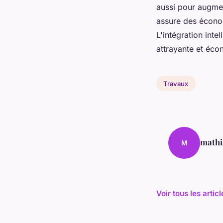
aussi pour augmen
assure des économ
L'intégration int
attrayante et éco
Travaux
mathi
M
Voir tous les arti