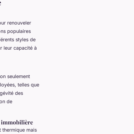
e
our renouveler
ons populaires
férents styles de
r leur capacité à
 non seulement
loyées, telles que
ngévité des
ion de
r immobilière
t thermique mais