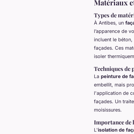
Matériaux e
Types de matéri
À Antibes, un
faç
l’apparence de vo
incluent le béton,
façades. Ces maté
isoler thermiqueme
Techniques de p
La
peinture de f
embellit, mais pr
l'application de 
façades. Un trait
moisissures.
Importance de l
L'
isolation de fa