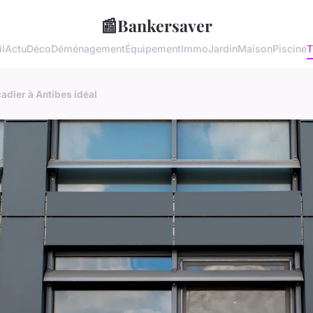
📰
Bankersaver
l
Actu
Déco
Déménagement
Équipement
Immo
Jardin
Maison
Piscine
T
açadier à Antibes idéal