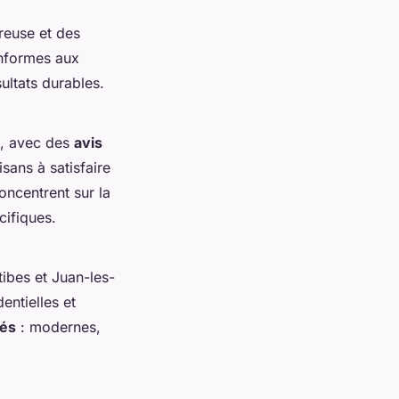
reuse et des
onformes aux
ultats durables.
é, avec des
avis
isans à satisfaire
ncentrent sur la
cifiques.
ibes et Juan-les-
entielles et
iés
: modernes,