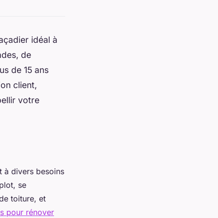
çadier idéal à
ades, de
lus de 15 ans
on client,
llir votre
t à divers besoins
plot, se
e toiture, et
es pour rénover