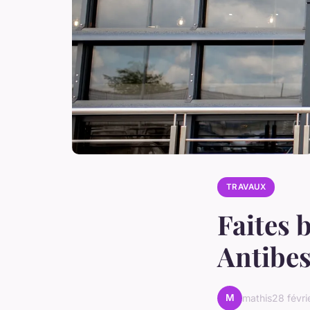
TRAVAUX
Faites b
Antibes
M
mathis
28 févri