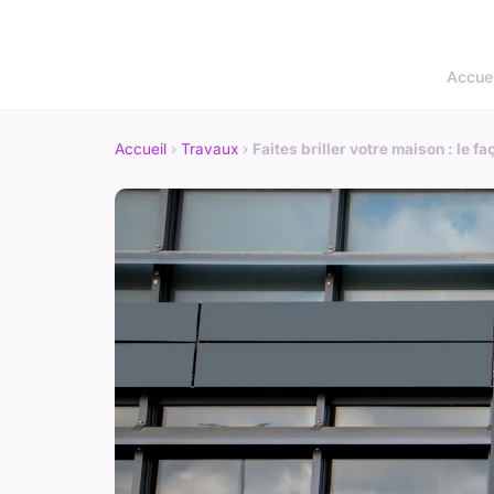
Accuei
Accueil
›
Travaux
›
Faites briller votre maison : le f