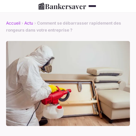
📰
Bankersaver
Accueil
›
Actu
›
Comment se débarrasser rapidement des
rongeurs dans votre entreprise ?