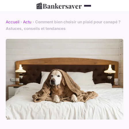
📰
Bankersaver
Accueil
›
Actu
›
Comment bien choisir un plaid pour canapé ?
Astuces, conseils et tendances