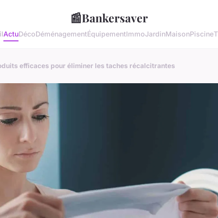
📰
Bankersaver
l
Actu
Déco
Déménagement
Équipement
Immo
Jardin
Maison
Piscine
T
uits efficaces pour éliminer les taches récalcitrantes