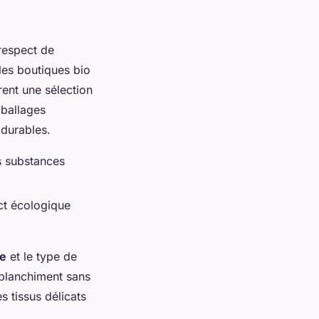
 respect de
 les boutiques bio
rent une sélection
ballages
 durables.
s substances
ct écologique
ge
et le type de
n blanchiment sans
s tissus délicats