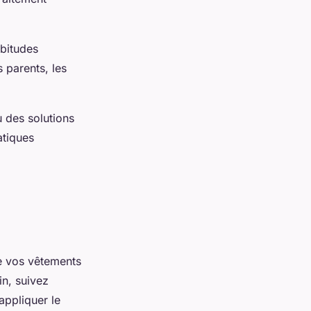
abitudes
 parents, les
u des solutions
atiques
 vos vêtements
in, suivez
appliquer le