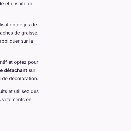
é et ensuite de
lisation de jus de
taches de graisse.
ppliquer sur la
ntif et optez pour
le détachant
sur
ou de décoloration.
ts et utilisez des
s vêtements en