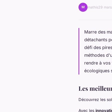
M
mathis
29 mars
Marre des ma
détachants p
défi des pire
méthodes d'ut
rendre à vos 
écologiques s
Les meilleu
Découvrez les sol
Avec les
innovat