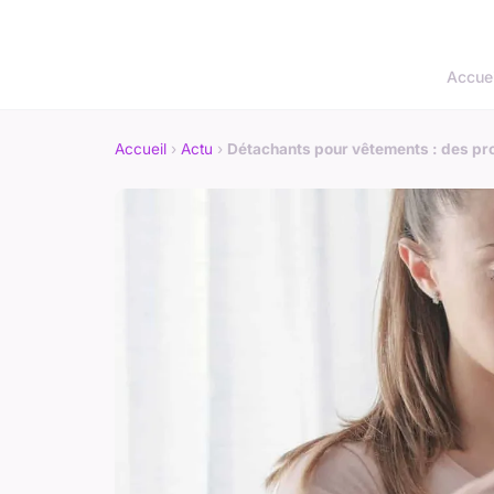
Accuei
Accueil
›
Actu
›
Détachants pour vêtements : des prod