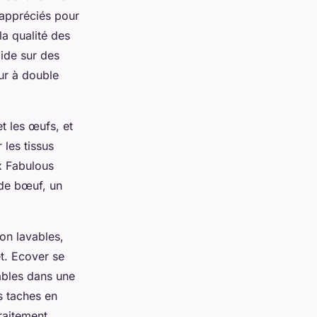
 appréciés pour
la qualité des
ide sur des
eur à double
t les œufs, et
 les tissus
x Fabulous
 de bœuf, un
on lavables,
t. Ecover se
ables dans une
s taches en
raitement