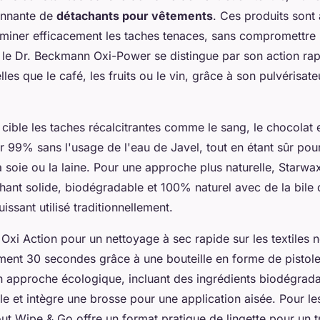
nnante de
détachants pour vêtements
. Ces produits sont
liminer efficacement les taches tenaces, sans compromettre 
, le Dr. Beckmann Oxi-Power se distingue par son action rap
telles que le café, les fruits ou le vin, grâce à son pulvérisat
cible les taches récalcitrantes comme le sang, le chocolat e
r 99% sans l'usage de l'eau de Javel, tout en étant sûr pour
 soie ou la laine. Pour une approche plus naturelle, Starwa
ant solide, biodégradable et 100% naturel avec de la bile
issant utilisé traditionnellement.
Oxi Action pour un nettoyage à sec rapide sur les textiles n
ment 30 secondes grâce à une bouteille en forme de pistole
 approche écologique, incluant des ingrédients biodégrad
ble et intègre une brosse pour une application aisée. Pour le
t Wipe & Go offre un format pratique de lingette pour un t