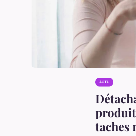
ACTU
Détacha
produit
taches 