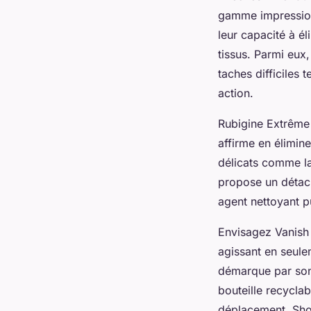
gamme impressio
leur capacité à é
tissus. Parmi eux
taches difficiles 
action.
Rubigine Extrême 
affirme en élimine
délicats comme la
propose un détach
agent nettoyant pu
Envisagez Vanish 
agissant en seule
démarque par son
bouteille recycla
déplacement, Shou