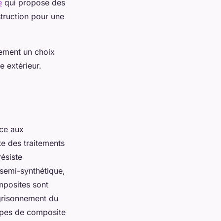
e
qui propose des
truction pour une
lement un choix
 extérieur.
ce aux
te des traitements
résiste
 semi-synthétique,
mposites sont
 grisonnement du
types de composite