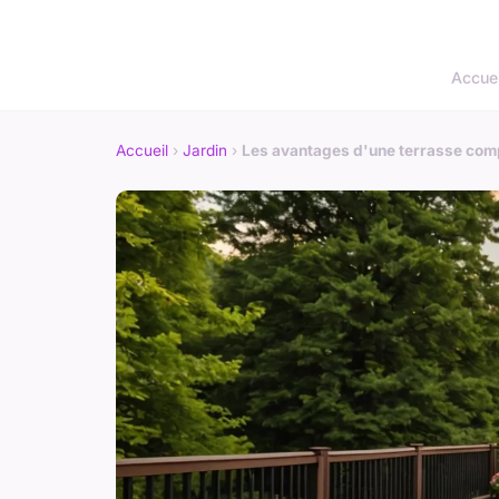
Accuei
Accueil
›
Jardin
›
Les avantages d'une terrasse compo