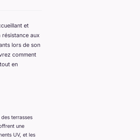
ueillant et
a résistance aux
ants lors de son
ouvrez comment
tout en
 des terrasses
offrent une
ents UV, et les