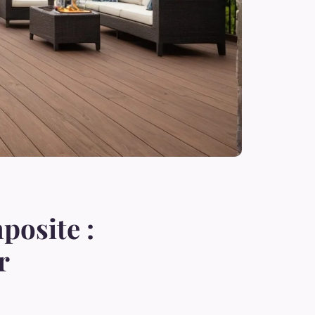
posite :
r