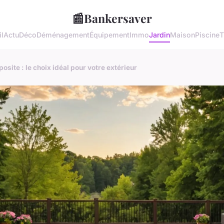
📰
Bankersaver
l
Actu
Déco
Déménagement
Équipement
Immo
Jardin
Maison
Piscine
T
site : le choix idéal pour votre extérieur