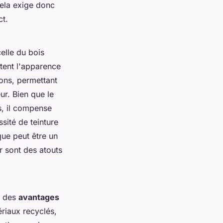
Cela exige donc
ct.
elle du bois
tent l'apparence
ions, permettant
ur. Bien que le
s, il compense
sité de teinture
que peut être un
ur sont des atouts
t des
avantages
ériaux recyclés,