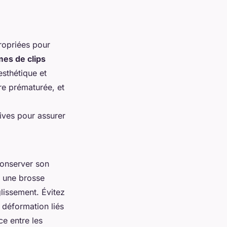
propriées pour
es de clips
sthétique et
ure prématurée, et
ives pour assurer
conserver son
t une brosse
glissement. Évitez
e déformation liés
ce entre les