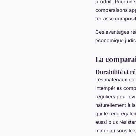
produit. Pour une
comparaisons app
terrasse composit
Ces avantages réa
économique judici
La comparai
Durabilité et r
Les matériaux com
intempéries compa
réguliers pour évi
naturellement à l
qui le rend égal
aussi plus résist
matériau sous le 