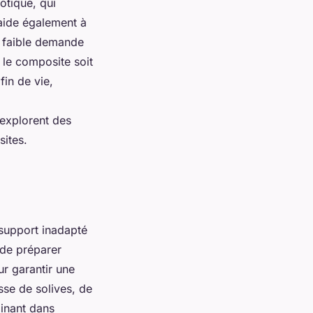
otique, qui
 aide également à
a faible demande
e le composite soit
fin de vie,
 explorent des
sites.
support inadapté
 de préparer
ur garantir une
isse de solives, de
minant dans