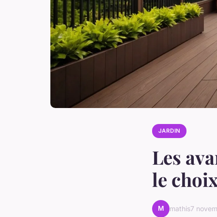
JARDIN
Les ava
le choi
M
mathis
7 nove