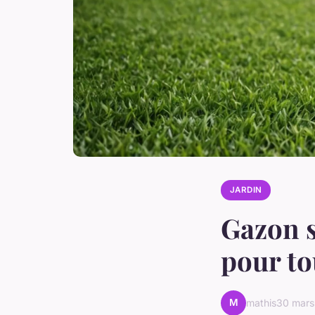
JARDIN
Gazon s
pour to
M
mathis
30 mars