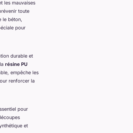
nt les mauvaises
prévenir toute
e le béton,
péciale pour
ation durable et
 la
résine PU
able, empêche les
our renforcer la
ssentiel pour
 découpes
ynthétique et