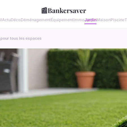
📰
Bankersaver
l
Actu
Déco
Déménagement
Équipement
Immo
Jardin
Maison
Piscine
T
 pour tous les espaces