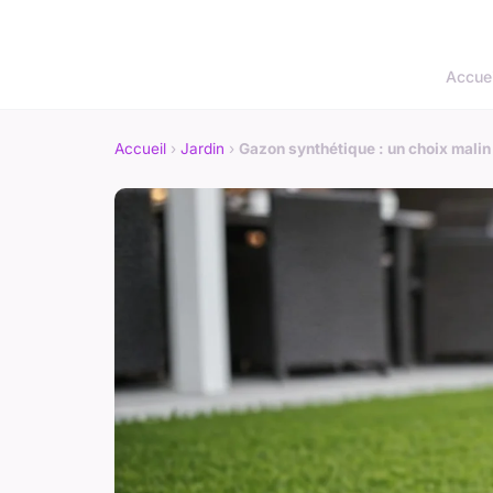
Accuei
Accueil
›
Jardin
›
Gazon synthétique : un choix malin