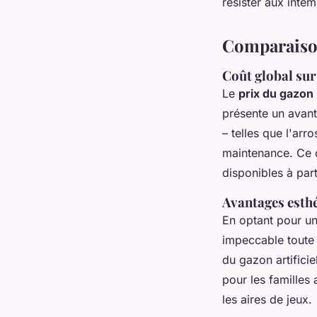
résister aux intem
Comparaison
Coût global sur
Le
prix du gazon
présente un avanta
– telles que l'arr
maintenance. Ce 
disponibles à par
Avantages esthé
En optant pour u
impeccable toute l
du gazon artifici
pour les familles 
les aires de jeux.