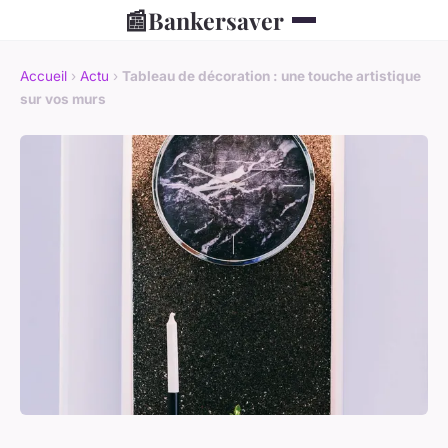
📰
Bankersaver
Accueil
›
Actu
›
Tableau de décoration : une touche artistique
sur vos murs