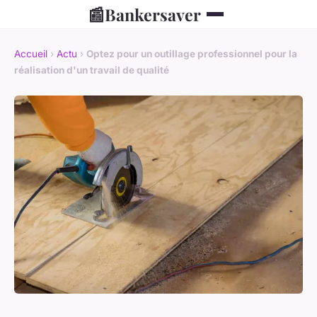
📰
Bankersaver
Accueil
›
Actu
›
Optez pour un outillage professionnel pour la
réalisation d'un travail de qualité